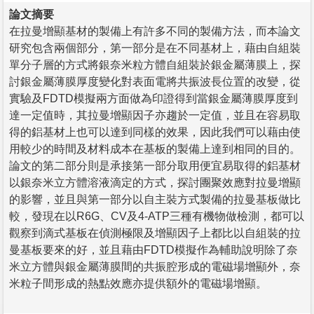
論文摘要
在拉曼增顯基材的製備上有許多不同的製備方法，而本論文
研究包含兩個部分，第一部分是在不同基材上，藉由自組裝
單分子層的方式將銀奈米粒方體自組裝於銀金屬薄膜上，探
討銀金屬薄膜厚度變化對表面電將共振波長位置的改變，從
實驗及FDTD模擬兩方面做為印證得到當銀金屬薄膜厚度到
達一定值時，其拉曼增顯因子亦趨於一定值，並且在容易取
得的鋁基材上也可以達到同樣的效果，因此我們可以藉由使
用較少的時間及材料成本在基板的製備上達到相同的目的。
論文的第二部分則是承接第一部分取用便宜易取得的鋁基材
以銀奈米立方體溶液滴定的方式，探討團聚效應對拉曼增顯
的影響，並且與第一部分以自主裝方式製備的拉曼基板做比
較，發現在以R6G、CV及4-ATP三種有機物做檢測，都可以
觀察到滴式基板在偵測極限及增顯因子上都比以自組裝的拉
曼基板要來的好，並且藉由FDTD模擬作為輔助說明除了奈
米立方體與銀金屬薄膜間的共振腔形成的電磁場增顯外，奈
米粒子間形成的熱點效應亦提供額外的電磁場增顯。