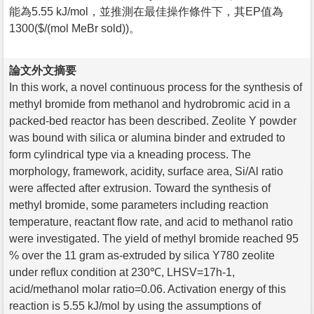
能為5.55 kJ/mol，並推測在最佳操作條件下，其EP值為
1300($/(mol MeBr sold))。
論文外文摘要
In this work, a novel continuous process for the synthesis of
methyl bromide from methanol and hydrobromic acid in a
packed-bed reactor has been described. Zeolite Y powder
was bound with silica or alumina binder and extruded to
form cylindrical type via a kneading process. The
morphology, framework, acidity, surface area, Si/Al ratio
were affected after extrusion. Toward the synthesis of
methyl bromide, some parameters including reaction
temperature, reactant flow rate, and acid to methanol ratio
were investigated. The yield of methyl bromide reached 95
% over the 11 gram as-extruded by silica Y780 zeolite
under reflux condition at 230℃, LHSV=17h-1,
acid/methanol molar ratio=0.06. Activation energy of this
reaction is 5.55 kJ/mol by using the assumptions of