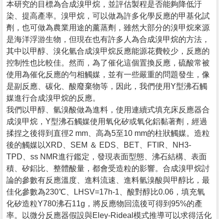
本研究的目標為合成溴甲烷，並評估製程是否能夠降低汙
染、提高產率。溴甲烷，可以做為許多化學反應的甲基化試
劑，也可做為農業用途的薰蒸劑，雖然大部分的溴甲烷來源
是海洋浮游生物，但現在也有許多人為合成溴甲烷的方法，
其中以甲醇、溴化氫合成溴甲烷反應能源花費較少，反應的
控制性也比較佳。然而，為了催化這個置換反應，硫酸常被
使用為催化反應的勻相觸媒，並有一些嚴重的問題發生，像
是副反應、碳化、酸廢棄物等，因此，我們使用Y型沸石觸
媒進行合成溴甲烷的反應。
我們以甲醇、氫溴酸做為進料，使用連續式填充床反應器合
成溴甲烷，Y型沸石觸媒使用氧化矽或氧化鋁黏著劑，經過
揉捏之後得到直徑2 mm、高為5至10 mm的柱狀觸媒。造粒
後的觸媒以XRD、SEM ＆ EDS、BET、FTIR、NH3-
TPD、ss NMR進行鑑定，發現表面型態、沸石結構、表面
積、矽鋁比、整體酸量，都會受造粒的影響。合成溴甲烷討
論的參數有反應溫度、進料流速、進料氫溴酸與甲醇比，最
佳化參數為230℃、LHSV=17h-1、酸對醇比0.06，填充氧
化矽造粒Y780沸石11g，將反應物回流後可得到95%的產
率。以微分反應器假設與Eley-Rideal模式推導可以求得活化