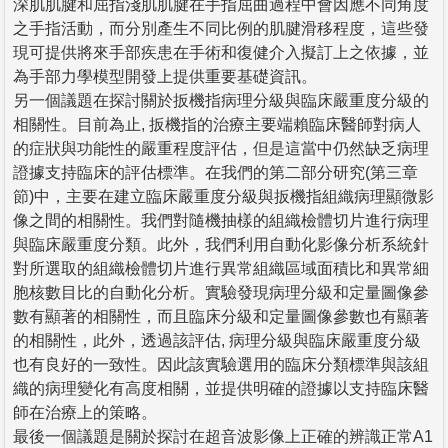
深肌肌腱和屈指淺肌肌腱在手指屈曲過程中會因應不同角度
之手指活動，而分別產生不同比例的肌腱滑移程度，這些發
現可提供將來手部疾患在手術和復健介入擬訂上之依據，並
為手部力學模型開發上提供重要基礎資訊。
另一個議題在探討關於扳機指病理分級與臨床嚴重度分級的
相關性。目前為止, 扳機指的治療主要端賴臨床醫師對病人
的症狀與功能性的嚴重程度評估，但是這當中仍然缺乏病理
證據支持臨床的評估標準。在我們的第二部分研究(第三章
節)中，主要在建立臨床嚴重度分級與扳機指組織病理顯微影
像之間的相關性。我們對隨機抽樣的組織檢體切片進行病理
與臨床嚴重度分類。此外，我們利用自動化影像分析系統針
對所選取的組織檢體切片進行異常組織區域面積比和異常細
胞核數目比的自動化分析。實驗發現病理分級和定量圖像參
數有顯著的相關性，而且臨床分級和定量圖像參數也有顯著
的相關性，此外，透過該評估, 病理分級與臨床嚴重度分級
也有良好的一致性。因此該實驗選用的臨床分類標準與該組
織的病理變化有高度相關，並提供明確的證據以支持臨床醫
師在治療上的策略。
最後一個議題是關於探討在超音波影像上正確的辨識正常A1