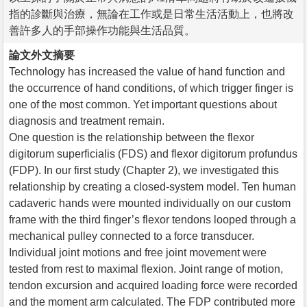
指的診斷與治療，無論在工作或是日常生活活動上，也將改
善許多人的手部操作功能與生活品質。
論文外文摘要
Technology has increased the value of hand function and
the occurrence of hand conditions, of which trigger finger is
one of the most common. Yet important questions about
diagnosis and treatment remain.
One question is the relationship between the flexor
digitorum superficialis (FDS) and flexor digitorum profundus
(FDP). In our first study (Chapter 2), we investigated this
relationship by creating a closed-system model. Ten human
cadaveric hands were mounted individually on our custom
frame with the third finger’s flexor tendons looped through a
mechanical pulley connected to a force transducer.
Individual joint motions and free joint movement were
tested from rest to maximal flexion. Joint range of motion,
tendon excursion and acquired loading force were recorded
and the moment arm calculated. The FDP contributed more