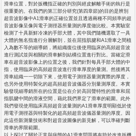
滑車位置，對於扳機指正確的判別與經皮解離手術的執行是
很重要的。在我們的第三部分研究(第四章節)的目的是辨別
超音波影像中A1滑車的正確位置並且透過兩種不同頻率的超
音波影像呈像與電子測徑器所量測的厚度做比較。本實驗室
檢測了十具新鮮冷凍的手部大體，其中我們隨機選取了一具
大體的無名指進行分層解剖，並在屈指肌腱和A1滑車之間植
入為數不等的細導銷，將組織復位後使用臨床的高頻超音波
進行測試並與相關的滑車解剖結構位置進行對比。當確定滑
車在超音波影像上的位置之後，我們針對每具手部大體的中
指，使用臨床的高頻超音波進行滑車厚度的量測。然後將其
滑車組織一一切除下來，使用電子測徑器量測實際的厚度，
也另外使用特製化的超高頻超音波儀器分別量測厚度。本實
驗發現細導銷所在的位置是位在介於高回聲特性的滑車和屈
指肌腱中間的滑液空間，藉此我們界定了滑車的範圍。此外
我們發現使用臨床高頻超音波量測的A1滑車厚度明顯低於使
用電子測徑器與特製化的超高頻超音波儀器量測的厚度。因
此這些新測量技術和對超音波圖像的新見解，可以準確判斷
滑車的界限範圍。
以上探討了關於正常與病態的A1滑車問題將有助於改進扳機