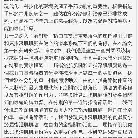
現代化、科技化的環境突顯了手部功能的重要性。板機指是
手部的常見疾病之一，雖然在部分診斷和治療已經非常成
熟，但是在某些問題上仍需要解決，以改善促進對該疾病可
能的最佳治療。
其一是深入了解對於手指曲屈扮演重要角色的屈指淺肌肌腱
和屈指深肌肌腱在健全的滑車系統下它們的關係。在本論文
第一部分研究(第二章節)中，我們透過建立一個封閉系統模
型來探討手指肌腱與滑車間的關係。十具手部大體分別裝設
在特製的實驗框架上，屈指淺肌肌腱和屈指深肌肌腱透過一
個載有力量傳感器的光滑機械滑車連結成一個活動迴路。我
們量測在分別的單一指關節活動與自由的全指關節從伸直的
休息狀態到最大曲屈狀態下之關節活動角度、肌腱的滑移程
度及其相對應的作用力，並轉換計算屈指肌腱相對於各個關
節的最短旋轉力臂。在分別的單一近端指關節活動上，我們
發現屈指深肌肌腱的貢獻度大於屈指淺肌肌腱。但是在分別
的單一掌指關節活動上，我們發現屈指深肌肌腱的貢獻度小
於屈指淺肌肌腱。在自由的全指關節活動上，屈指深肌肌腱
比屈指淺肌肌腱扮演更為重要的角色。本研究結果證實屈指