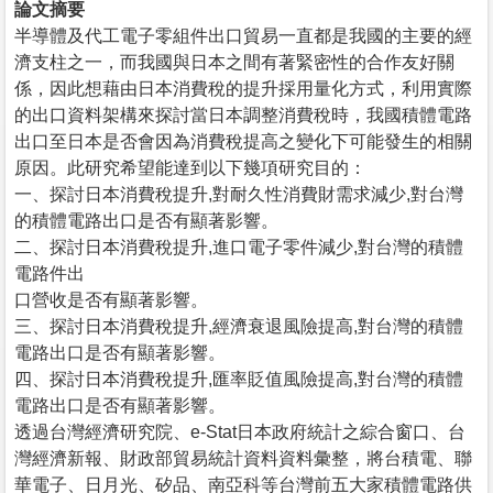
論文摘要
半導體及代工電子零組件出口貿易一直都是我國的主要的經
濟支柱之一，而我國與日本之間有著緊密性的合作友好關
係，因此想藉由日本消費稅的提升採用量化方式，利用實際
的出口資料架構來探討當日本調整消費稅時，我國積體電路
出口至日本是否會因為消費稅提高之變化下可能發生的相關
原因。此研究希望能達到以下幾項研究目的：
一、探討日本消費稅提升,對耐久性消費財需求減少,對台灣
的積體電路出口是否有顯著影響。
二、探討日本消費稅提升,進口電子零件減少,對台灣的積體
電路件出
口營收是否有顯著影響。
三、探討日本消費稅提升,經濟衰退風險提高,對台灣的積體
電路出口是否有顯著影響。
四、探討日本消費稅提升,匯率貶值風險提高,對台灣的積體
電路出口是否有顯著影響。
透過台灣經濟研究院、e-Stat日本政府統計之綜合窗口、台
灣經濟新報、財政部貿易統計資料資料彙整，將台積電、聯
華電子、日月光、矽品、南亞科等台灣前五大家積體電路供