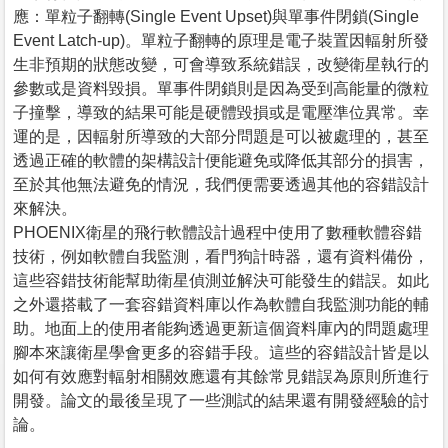
應：單粒子翻轉(Single Event Upset)與單事件閉鎖(Single
Event Latch-up)。單粒子翻轉的原理是電子裝置因輻射所發
生非預期的狀態改變，可會導致系統錯誤，改變衛星執行的
參數或是資料毀損。單事件閉鎖則是因為受到高能量的微粒
子撞擊，導致的結果可能是硬體毀損或是電壓準位異常。幸
運的是，因輻射所導致的大部分問題是可以被處理的，甚至
透過正確的軟體的架構設計便能避免或降低其部分的損害，
至於其他無法避免的情況，我們便需要透過其他的容錯設計
來解決。
PHOENIX衛星的飛行軟體設計過程中使用了數種軟體容錯
技術，例如軟體自我監測，看門狗計時器，還有資料備份，
這些容錯技術能幫助衛星偵測並解決可能發生的錯誤。如此
之外還搭載了一套容錯資料庫以作為軟體自我監測功能的輔
助。地面上的使用者能夠透過更新這個資料庫內的問題處理
腳本來讓衛星學會更多的容錯手段。這些的容錯設計皆是以
如何有效應對輻射相關效應還有其餘常見錯誤為原則所進行
開發。論文的最後呈現了一些測試的結果還有開發經驗的討
論。