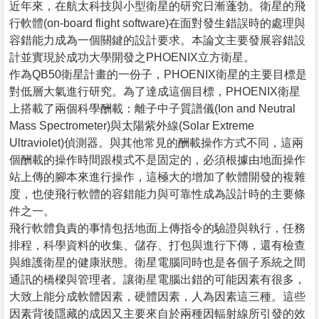
近年來，在航太科技與小型衛星的研究日漸蓬勃。衛星的飛
行軟體(on-board flight software)在面對發生錯誤時的處理與
容錯能力成為一個關鍵的設計要求。本論文主要發展容錯設
計並實現於成功大學開發之PHOENIX立方衛星。
作為QB50衛星計畫的一份子，PHOENIX衛星的主要目標是
對低層大氣進行研究。為了達成這個目標，PHOENIX衛星
上搭載了兩個科學酬載：離子中子質譜儀(Ion and Neutral
Mass Spectrometer)與太陽紫外線(Solar Extreme
Ultraviolet)偵測器。與其他常見的酬載操作方式不同，這兩
個酬載的操作時間跟模式不是固定的，必須根據由地面操作
站上傳的腳本來進行操作，這極大的增加了軟體開發的複雜
度，也使飛行軟體的容錯能力與可靠性成為設計時的主要條
件之一。
飛行軟體負責的事情包括地面上傳指令的驗證與執行，任務
排程，科學資料的收集、儲存、打包與進行下傳，還有檢查
與維護衛星的健康狀態。衛星電腦同時也是各個子系統之間
通訊的橋樑與管理者。讓衛星電腦出錯的可能因素有很多，
大致上能分成軟體因素，硬體因素，人為因素這三種。這些
因素背後隱藏的成因又主要來自於兩種因輻射線所引發的效