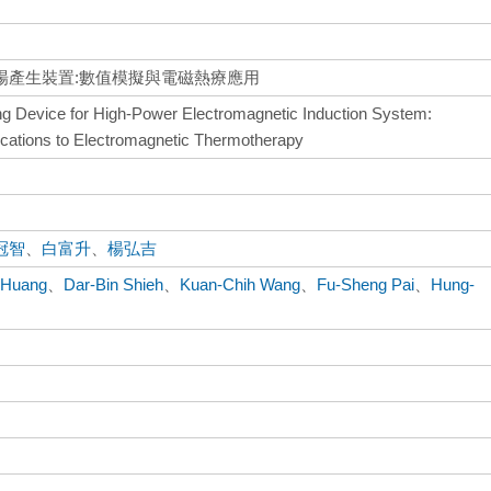
場產生裝置:數值模擬與電磁熱療應用
g Device for High-Power Electromagnetic Induction System:
ications to Electromagnetic Thermotherapy
冠智
、
白富升
、
楊弘吉
 Huang
、
Dar-Bin Shieh
、
Kuan-Chih Wang
、
Fu-Sheng Pai
、
Hung-