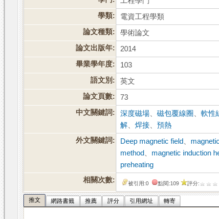
工程學門
學類:
電資工程學類
論文種類:
學術論文
論文出版年:
2014
畢業學年度:
103
語文別:
英文
論文頁數:
73
中文關鍵詞:
深度磁場
、
磁包覆線圈
、
軟性
解
、
焊接
、
預熱
外文關鍵詞:
Deep magnetic field
、
magnetic
method
、
magnetic induction h
preheating
相關次數:
被引用:0
點閱:109
評分:
推文
網路書籤
推薦
評分
引用網址
轉寄