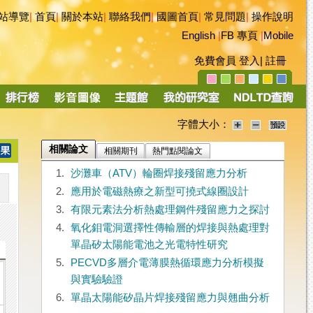
站導覽
|
首頁
|
關於本站
|
聯絡我們
|
國圖首頁
|
常見問題
|
操作說明
English
|
FB 專頁
|
Mobile
免費會員
登入
|
註冊
字體大小：
相關論文
相關期刊
熱門點閱論文
1.
沙灘車（ATV）輪圈焊接殘留應力分析
2.
應用於電磁熱療之新型可撓式線圈設計
3.
有限元素法分析熱處理鋼件殘留應力之探討
4.
氧化鉬電洞選擇性傳輸層的焊接與熱處理對
單晶矽太陽能電池之光電特性研究
5.
PECVD多層介電薄膜熱循環應力分析模擬
與實驗驗證
6.
單晶太陽能矽晶片焊接殘留應力與翹曲分析