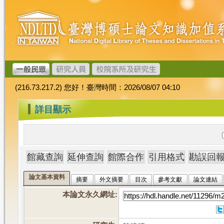
跳
臺
到
灣
主
博
要
碩
內
士
容
論
文
(216.73.217.2) 您好！臺灣時間：2026/08/07 04:10
加
值
:::
詳目顯示
系
統
論文基本資料
摘要
外文摘要
目次
參考文獻
論文連結
本論文永久網址
: