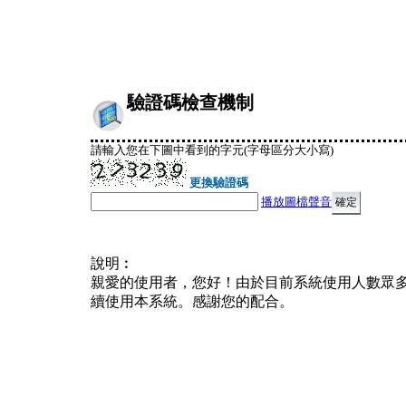
驗證碼檢查機制
請輸入您在下圖中看到的字元(字母區分大小寫)
更換驗證碼
播放圖檔聲音
說明︰
親愛的使用者，您好！由於目前系統使用人數眾
續使用本系統。感謝您的配合。