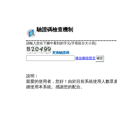
驗證碼檢查機制
請輸入您在下圖中看到的字元(字母區分大小寫)
更換驗證碼
播放圖檔聲音
說明︰
親愛的使用者，您好！由於目前系統使用人數眾
續使用本系統。感謝您的配合。