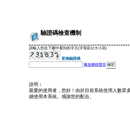
驗證碼檢查機制
請輸入您在下圖中看到的字元(字母區分大小寫)
更換驗證碼
播放圖檔聲音
說明︰
親愛的使用者，您好！由於目前系統使用人數眾
續使用本系統。感謝您的配合。