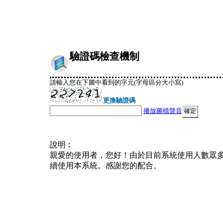
驗證碼檢查機制
請輸入您在下圖中看到的字元(字母區分大小寫)
更換驗證碼
播放圖檔聲音
說明︰
親愛的使用者，您好！由於目前系統使用人數眾
續使用本系統。感謝您的配合。