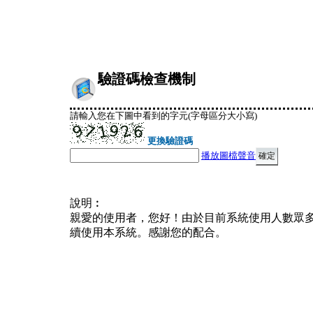
驗證碼檢查機制
請輸入您在下圖中看到的字元(字母區分大小寫)
更換驗證碼
播放圖檔聲音
說明︰
親愛的使用者，您好！由於目前系統使用人數眾
續使用本系統。感謝您的配合。