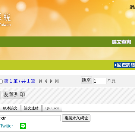
網
:::
功
能
切
換
導
覽
/1
頁
第 1 筆 / 共 1 筆
列
紙本論文
論文連結
QR Code
複製永久網址
Twitter