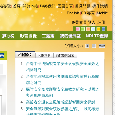
站導覽
|
首頁
|
關於本站
|
聯絡我們
|
國圖首頁
|
常見問題
|
操作說明
English
|
FB 專頁
|
Mobile
免費會員
登入
|
註冊
字體大小：
相關論文
相關期刊
熱門點閱論文
1.
台灣中部四類製造業安全氣候與安全績效之
相關研究
2.
台灣地區機車使用者風險感認與駕駛行為關
聯之研究
3.
探討安全氣候影響安全績效之研究－以國道
客運駕駛員為例
4.
高齡者交通安全風險感認影響因素之探討
5.
安全氣候對安全績效影響之探討---以高雄港