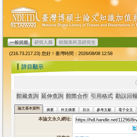
跳
臺
到
灣
主
博
要
碩
內
士
容
論
文
(216.73.217.23) 您好！臺灣時間：2026/08/08 12:58
加
值
:::
詳目顯示
系
統
論文基本資料
摘要
外文摘要
目次
參考文獻
電子全文
本論文永久網址
: