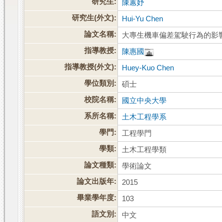
研究生:
陳蕙妤
研究生(外文):
Hui-Yu Chen
論文名稱:
大專生機車偏差駕駛行為的影
指導教授:
陳惠國
指導教授(外文):
Huey-Kuo Chen
學位類別:
碩士
校院名稱:
國立中央大學
系所名稱:
土木工程學系
學門:
工程學門
學類:
土木工程學類
論文種類:
學術論文
論文出版年:
2015
畢業學年度:
103
語文別:
中文