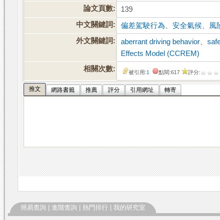
論文頁數:
139
中文關鍵詞:
偏差駕駛行為
、
安全氣候
、
風
外文關鍵詞:
aberrant driving behavior
、
saf
Effects Model (CCREM)
相關次數:
被引用:
1
點閱:617
評分:
推文
網路書籤
推薦
評分
引用網址
轉寄
簡易查詢
|
進階查詢
|
熱門排行
|
我的研究室