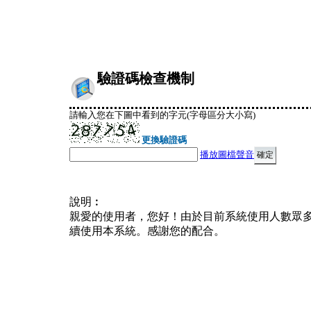
驗證碼檢查機制
請輸入您在下圖中看到的字元(字母區分大小寫)
更換驗證碼
播放圖檔聲音
說明︰
親愛的使用者，您好！由於目前系統使用人數眾
續使用本系統。感謝您的配合。