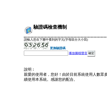
驗證碼檢查機制
請輸入您在下圖中看到的字元(字母區分大小寫)
更換驗證碼
播放圖檔聲音
說明︰
親愛的使用者，您好！由於目前系統使用人數眾
續使用本系統。感謝您的配合。