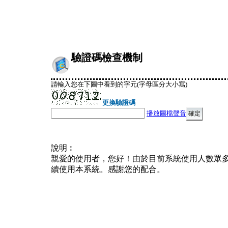
驗證碼檢查機制
請輸入您在下圖中看到的字元(字母區分大小寫)
更換驗證碼
播放圖檔聲音
說明︰
親愛的使用者，您好！由於目前系統使用人數眾
續使用本系統。感謝您的配合。