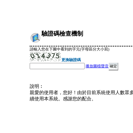
驗證碼檢查機制
請輸入您在下圖中看到的字元(字母區分大小寫)
更換驗證碼
播放圖檔聲音
說明︰
親愛的使用者，您好！由於目前系統使用人數眾
續使用本系統。感謝您的配合。