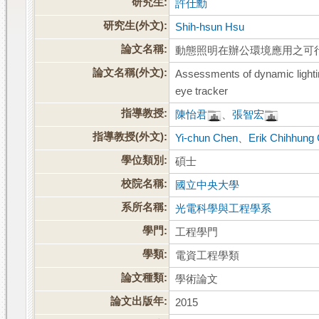
研究生:
許仕勳
研究生(外文):
Shih-hsun Hsu
論文名稱:
動態照明在辦公環境應用之可
論文名稱(外文):
Assessments of dynamic lighting
eye tracker
指導教授:
陳怡君
、
張智宏
指導教授(外文):
Yi-chun Chen
、
Erik Chihhung
學位類別:
碩士
校院名稱:
國立中央大學
系所名稱:
光電科學與工程學系
學門:
工程學門
學類:
電資工程學類
論文種類:
學術論文
論文出版年:
2015