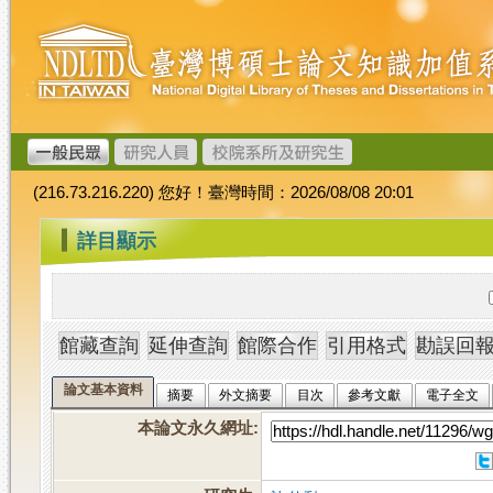
跳
臺
到
灣
主
博
要
碩
內
士
容
論
文
(216.73.216.220) 您好！臺灣時間：2026/08/08 20:01
加
值
:::
詳目顯示
系
統
論文基本資料
摘要
外文摘要
目次
參考文獻
電子全文
本論文永久網址
: