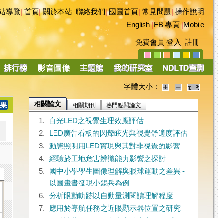
站導覽
|
首頁
|
關於本站
|
聯絡我們
|
國圖首頁
|
常見問題
|
操作說明
English
|
FB 專頁
|
Mobile
免費會員
登入
|
註冊
字體大小：
相關論文
相關期刊
熱門點閱論文
1.
白光LED之視覺生理效應評估
2.
LED廣告看板的閃爍眩光與視覺舒適度評估
3.
動態照明用LED實現與其對非視覺的影響
4.
經驗於工地危害辨識能力影響之探討
5.
國中小學學生圖像理解與眼球運動之差異 -
以圖畫書發現小錫兵為例
6.
分析眼動軌跡以自動量測閱讀理解程度
7.
應用於導航任務之近眼顯示器位置之研究