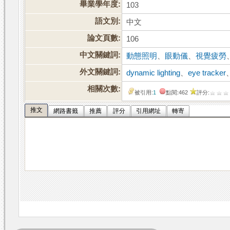
畢業學年度:
103
語文別:
中文
論文頁數:
106
中文關鍵詞:
動態照明
、
眼動儀
、
視覺疲勞
外文關鍵詞:
dynamic lighting
、
eye tracker
相關次數:
被引用:
1
點閱:462
評分:
推文
網路書籤
推薦
評分
引用網址
轉寄