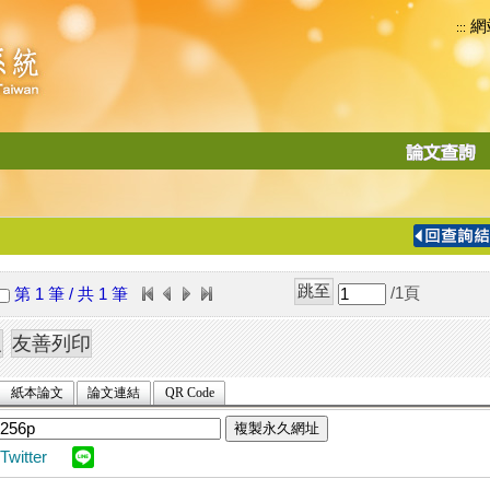
網
:::
功
能
切
換
導
覽
/1
頁
第 1 筆 / 共 1 筆
列
紙本論文
論文連結
QR Code
複製永久網址
Twitter