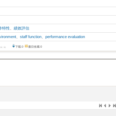
作特性
、
績效評估
vironment
、
staff function
、
performance evaluation
下載:0
書目收藏:0