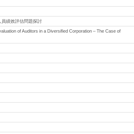
人員績效評估問題探討
luation of Auditors in a Diversified Corporation – The Case of