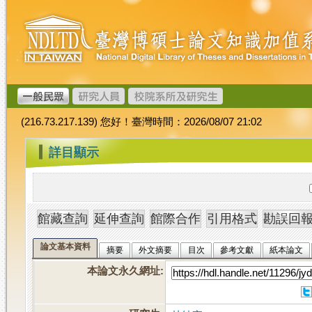
跳
臺
到
灣
主
博
要
碩
內
士
容
論
文
(216.73.217.139) 您好！臺灣時間：2026/08/07 21:02
加
值
:::
詳目顯示
系
統
論文基本資料
摘要
外文摘要
目次
參考文獻
紙本論文
本論文永久網址
: