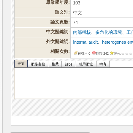
畢業學年度:
103
語文別:
中文
論文頁數:
74
中文關鍵詞:
內部稽核
、
多角化的環境
、
工
外文關鍵詞:
Internal audit
、
heterogenes en
相關次數:
被引用:0
點閱:242
評分:
推文
網路書籤
推薦
評分
引用網址
轉寄