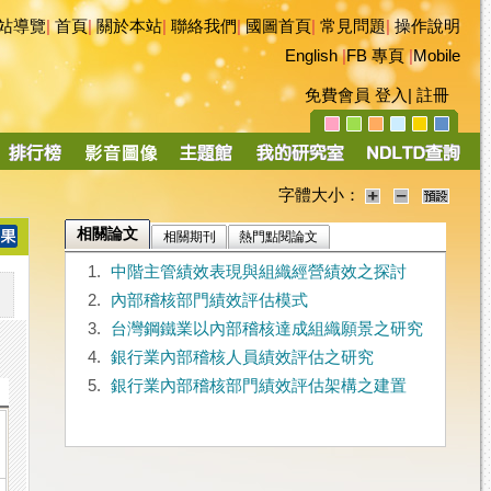
站導覽
|
首頁
|
關於本站
|
聯絡我們
|
國圖首頁
|
常見問題
|
操作說明
English
|
FB 專頁
|
Mobile
免費會員
登入
|
註冊
字體大小：
相關論文
相關期刊
熱門點閱論文
1.
中階主管績效表現與組織經營績效之探討
2.
內部稽核部門績效評估模式
3.
台灣鋼鐵業以內部稽核達成組織願景之研究
4.
銀行業內部稽核人員績效評估之研究
5.
銀行業內部稽核部門績效評估架構之建置