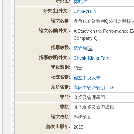
研究生:
林純宜
研究生(外文):
Chun-yi Lin
論文名稱:
多角化企業集團Q公司之稽核
論文名稱(外文):
A Study on the Performance Eva
Company Q.
指導教授:
范錚強
指導教授(外文):
Chenk-Kiang Farn
學位類別:
碩士
校院名稱:
國立中央大學
系所名稱:
高階主管企管碩士班
學門:
商業及管理學門
學類:
其他商業及管理學類
論文種類:
學術論文
論文出版年:
2015