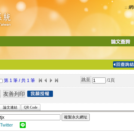
網
:::
功
能
切
換
導
覽
/1
頁
第 1 筆 / 共 1 筆
列
論文連結
QR Code
複製永久網址
Twitter