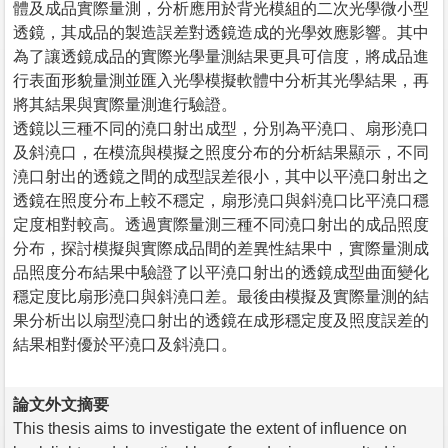
體及成品實際量測，分析應用於背光模組的二次光學微小型
透鏡，其成品的製造誤差對透鏡造成的光學效應影響。其中
為了讓透鏡成品的實際光學量測結果更具可信度，將成品進
行表面形貌量測並匯入光學模擬軟體中分析其光學結果，再
將其結果與實際量測進行驗證。
透鏡以三種不同的澆口射出成型，分別為平澆口、扇形澆口
及斜澆口，在模流與模擬之照度分布的分析結果顯示，不同
澆口射出的透鏡之間的成型誤差很小，其中以平澆口射出之
透鏡在照度分布上較不穩定，扇形澆口與斜澆口比平澆口穩
定度相對較高。透過實際量測三種不同澆口射出的成品照度
分布，探討模擬與實際成品間的差異性結果中，實際量測成
品照度分布結果中驗證了以平澆口射出的透鏡成型曲面變化
穩定度比扇形澆口與斜澆口差。最後由模擬及實際量測的結
果分析出以扇型澆口射出的透鏡在成形穩定度及照度誤差的
結果相對優於平澆口及斜澆口。
論文外文摘要
This thesis aims to investigate the extent of influence on