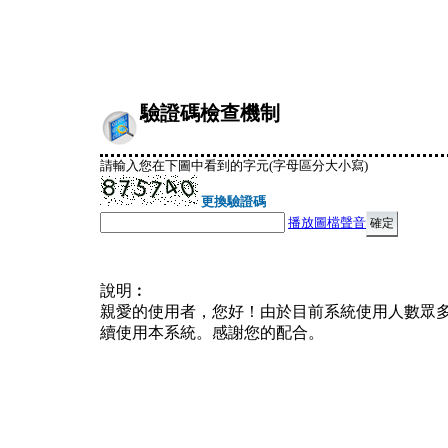
驗證碼檢查機制
請輸入您在下圖中看到的字元(字母區分大小寫)
更換驗證碼
播放圖檔聲音
說明︰
親愛的使用者，您好！由於目前系統使用人數眾
續使用本系統。感謝您的配合。