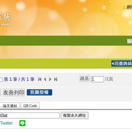
網
:::
功
能
切
換
導
覽
/1
頁
第 1 筆 / 共 1 筆
列
論文連結
QR Code
複製永久網址
Twitter