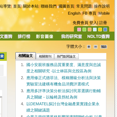
站導覽
|
首頁
|
關於本站
|
聯絡我們
|
國圖首頁
|
常見問題
|
操作說明
English
|
FB 專頁
|
Mobile
免費會員
登入
|
註冊
字體大小：
相關論文
相關期刊
熱門點閱論文
1.
國小安親班服務品質重要度、滿意度與忠誠
度之相關研究 -以士林區與北投區為例
2.
應用修正式德菲法、模糊層級分析法與決策
實驗室法建構有機食品消費評選模式
3.
應用多評準決策分析法探討民眾選購行動輔
具之關鍵－以輪椅及拐杖為例
4.
以DEMATEL探討台灣金融產業實踐企業永
續之關鍵議題