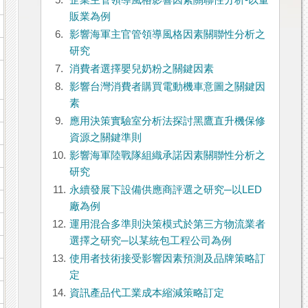
5.
企業主管領導風格影響因素關聯性分析-以量
販業為例
6.
影響海軍主官管領導風格因素關聯性分析之
研究
7.
消費者選擇嬰兒奶粉之關鍵因素
8.
影響台灣消費者購買電動機車意圖之關鍵因
素
9.
應用決策實驗室分析法探討黑鷹直升機保修
資源之關鍵準則
10.
影響海軍陸戰隊組織承諾因素關聯性分析之
研究
11.
永續發展下設備供應商評選之研究─以LED
廠為例
12.
運用混合多準則決策模式於第三方物流業者
選擇之研究─以某統包工程公司為例
13.
使用者技術接受影響因素預測及品牌策略訂
定
14.
資訊產品代工業成本縮減策略訂定