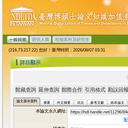
跳
臺
到
灣
主
博
要
碩
內
士
容
論
文
(216.73.217.22) 您好！臺灣時間：2026/08/07 03:31
加
值
:::
詳目顯示
系
統
論文基本資料
摘要
外文摘要
目次
參考文獻
紙本論文
本論文永久網址
: