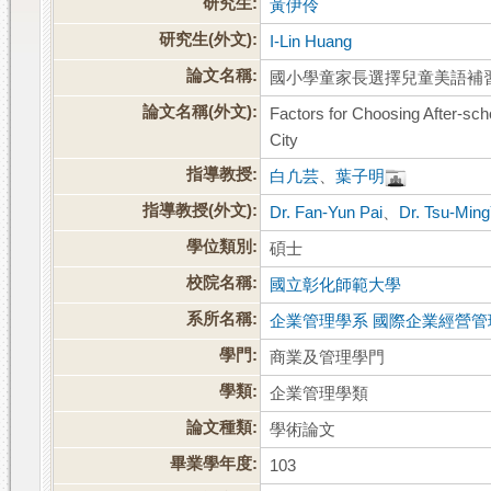
研究生:
黃伊伶
研究生(外文):
I-Lin Huang
論文名稱:
國小學童家長選擇兒童美語補
論文名稱(外文):
Factors for Choosing After-sch
City
指導教授:
白凢芸
、
葉子明
指導教授(外文):
Dr. Fan-Yun Pai
、
Dr. Tsu-Min
學位類別:
碩士
校院名稱:
國立彰化師範大學
系所名稱:
企業管理學系 國際企業經營管理(
學門:
商業及管理學門
學類:
企業管理學類
論文種類:
學術論文
畢業學年度:
103