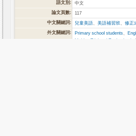
語文別:
中文
論文頁數:
117
中文關鍵詞:
兒童美語
、
美語補習班
、
修正
外文關鍵詞:
Primary school students
、
Eng
Making Trial and Evaluation La
相關次數:
被引用:
1
點閱:474
評分:
推文
網路書籤
推薦
評分
引用網址
轉寄
簡易查詢
|
進階查詢
|
熱門排行
|
我的研究室