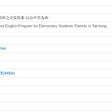
習班之決策因素-以台中市為例
ool English Program for Elementary Students’ Parents in Taichung
gYeh
IMBA)