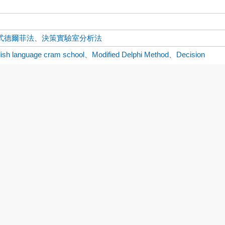
式德爾菲法
、
決策實驗室分析法
lish language cram school
、
Modified Delphi Method
、
Decision
boratory
下載:0
書目收藏:1