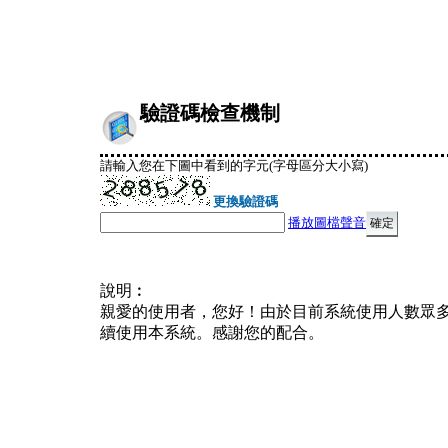
驗證碼檢查機制
請輸入您在下圖中看到的字元(字母區分大小寫)
更換驗證碼
播放圖檔聲音
說明︰
親愛的使用者，您好！由於目前系統使用人數眾
續使用本系統。感謝您的配合。