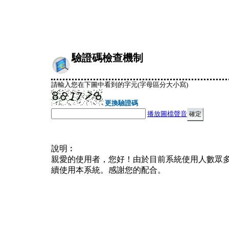
驗證碼檢查機制
請輸入您在下圖中看到的字元(字母區分大小寫)
更換驗證碼
播放圖檔聲音
說明︰
親愛的使用者，您好！由於目前系統使用人數眾
續使用本系統。感謝您的配合。