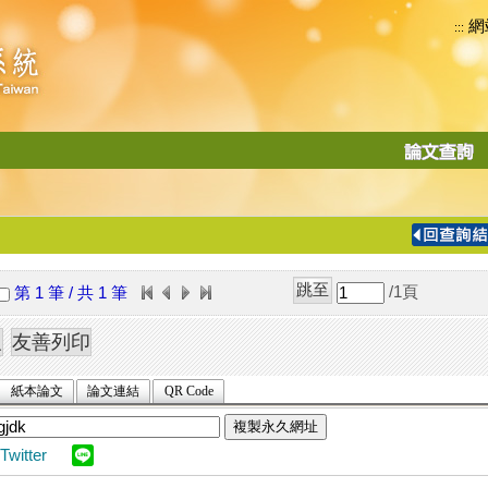
網
:::
功
能
切
換
導
覽
/1
頁
第 1 筆 / 共 1 筆
列
紙本論文
論文連結
QR Code
複製永久網址
Twitter