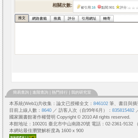
相關次數:
被引用:
16
點閱:901
評分:
推文
網路書籤
推薦
評分
引用網址
轉寄
簡易查詢
|
進階查詢
|
熱門排行
|
我的研究室
本系統(Web1)共收集：論文已授權全文：
846102
筆、書目與摘
目前上線人數：
8640
／ 訪客人次（自99年6月）：
835815482
國家圖書館著作權聲明 Copyright © 2010 All rights reserved.
本館地址：100201 臺北市中山南路20號 電話：02-2361-913
本網站最佳瀏覽解析度為 1600 x 900