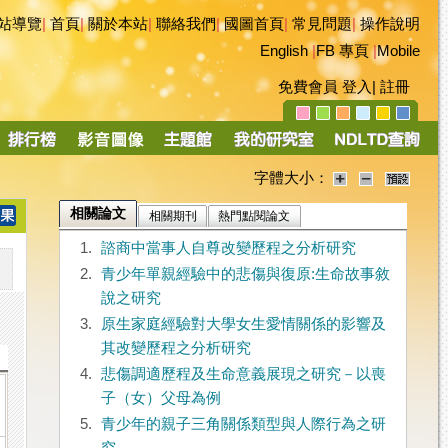
站導覽
|
首頁
|
關於本站
|
聯絡我們
|
國圖首頁
|
常見問題
|
操作說明
English
|
FB 專頁
|
Mobile
免費會員
登入
|
註冊
字體大小：
相關論文
相關期刊
熱門點閱論文
1.
諮商中當事人自尊改變歷程之分析研究
2.
青少年單親經驗中的悲傷與復原:生命故事敘
說之研究
3.
原生家庭經驗對大學女生愛情關係的影響及
其改變歷程之分析研究
4.
悲傷調適歷程及生命意義展現之研究－以喪
子（女）父母為例
5.
青少年的親子三角關係類型與人際行為之研