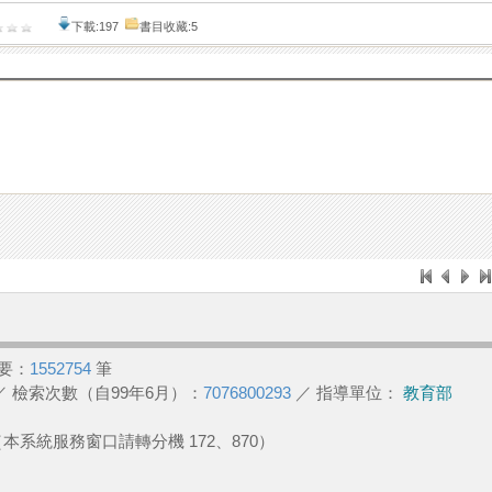
下載:197
書目收藏:5
要：
1552754
筆
／ 檢索次數（自99年6月）：
7076800293
／ 指導單位：
教育部
2 （本系統服務窗口請轉分機 172、870）