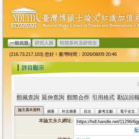
跳
臺
到
灣
主
博
要
碩
內
士
容
論
文
(216.73.217.103) 您好！臺灣時間：2026/08/09 20:46
加
值
:::
詳目顯示
系
統
論文基本資料
摘要
外文摘要
目次
參考文獻
電子全文
本論文永久網址
: