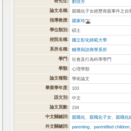
研究生:
劉佳芳
論文名稱:
親職化子女經歷喪親事件之自
指導教授:
羅家玲
學位類別:
碩士
校院名稱:
國立彰化師範大學
系所名稱:
輔導與諮商學系所
學門:
社會及行為科學學門
學類:
心理學類
論文種類:
學術論文
畢業學年度:
103
語文別:
中文
論文頁數:
234
中文關鍵詞:
親職化
、
親職化子女
、
親職化
外文關鍵詞:
parenting
、
parentified children