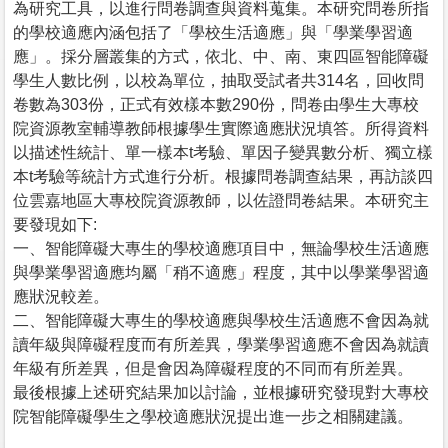
為研究工具，以進行問卷調查與資料蒐集。本研究問卷所指
的學校適應內涵包括了「學校生活適應」與「學業學習適
應」。採分層叢集的方式，依北、中、南、東四區智能障礙
學生人數比例，以校為單位，抽取受試者共314名，回收問
卷數為303份，正式有效樣本數290份，問卷由學生大專校
院資源教室輔導教師根據學生實際適應狀況填答。所得資料
以描述性統計、單一樣本t考驗、單因子變異數分析、獨立樣
本t考驗等統計方式進行分析。根據問卷調查結果，再訪談四
位雲嘉地區大專校院資源教師，以佐證問卷結果。本研究主
要發現如下:
一、智能障礙大專生的學校適應項目中，無論學校生活適應
與學業學習適應均屬「稍不適應」程度，其中以學業學習適
應狀況較差。
二、智能障礙大專生的學校適應與學校生活適應不會因為就
讀年級與障礙程度而有所差異，學業學習適應不會因為就讀
年級有所差異，但是會因為障礙程度的不同而有所差異。
最後根據上述研究結果加以討論，並根據研究發現對大專校
院智能障礙學生之學校適應狀況提出進一步之相關建議。