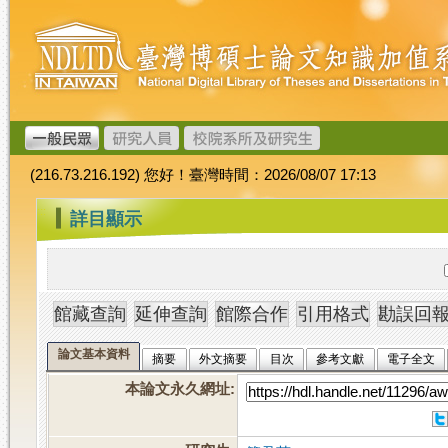
跳
臺
到
灣
主
博
要
碩
內
士
容
論
文
(216.73.216.192) 您好！臺灣時間：2026/08/07 17:13
加
值
:::
詳目顯示
系
統
論文基本資料
摘要
外文摘要
目次
參考文獻
電子全文
本論文永久網址
: