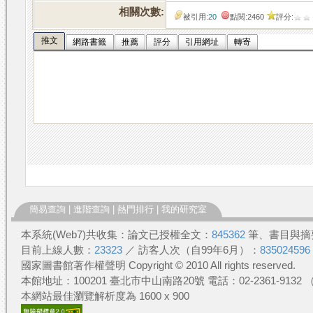
相關次數:
被引用:
20
點閱:2460
評分:
推文
網路書籤
推薦
評分
引用網址
轉寄
簡易查詢
|
進階查詢
|
熱門排行
|
我的研究室
本系統(Web7)共收集：論文已授權全文：
845362
筆、書目與摘
目前上線人數：
23323
／ 訪客人次（自99年6月）：
835024596
國家圖書館著作權聲明 Copyright © 2010 All rights reserved.
本館地址：100201 臺北市中山南路20號 電話：02-2361-913
本網站最佳瀏覽解析度為 1600 x 900