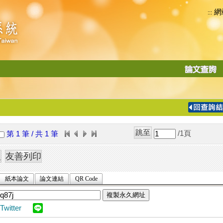
網
:::
功
能
切
換
導
覽
/1
頁
第 1 筆 / 共 1 筆
列
紙本論文
論文連結
QR Code
複製永久網址
Twitter