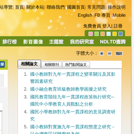
站導覽
|
首頁
|
關於本站
|
聯絡我們
|
國圖首頁
|
常見問題
|
操作說明
English
|
FB 專頁
|
Mobile
免費會員
登入
|
註冊
字體大小：
相關論文
相關期刊
熱門點閱論文
1.
國小教師對九年一貫課程之變革關注及其影
響因素研究
2.
國小融合教育班級教師教學困擾之研究
3.
國民教育階段九年一貫課程政策執行研究─
國民中小學教育人員觀點之分析
4.
國民小學教師對九年一貫課程的意見調查研
究
5.
國小教師對實施九年一貫課程態度之研究－