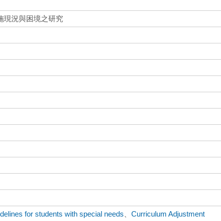
施現況與困境之研究
elines for students with special needs
、
Curriculum Adjustment