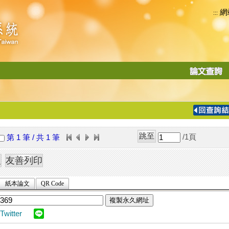
網
:::
功
能
切
換
導
覽
/1
頁
第 1 筆 / 共 1 筆
列
紙本論文
QR Code
複製永久網址
Twitter