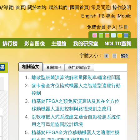
站導覽
|
首頁
|
關於本站
|
聯絡我們
|
國圖首頁
|
常見問題
|
操作說明
English
|
FB 專頁
|
Mobile
免費會員
登入
|
註冊
字體大小：
相關論文
相關期刊
熱門點閱論文
1.
離散型細菌演算法解容量限制車輛途程問題
2.
麥卡倫全方位輪式機器人之智慧型適應行動
控制
3.
植基於FPGA之類免疫演算法及其在全方位
移動機器人運動控制與路徑規劃之應用
4.
以軟核嵌入式系統建立適合自動檢測系統使
用之可重組協同設計環境
5.
植基於FPGA全方位移動機器人之適應性模