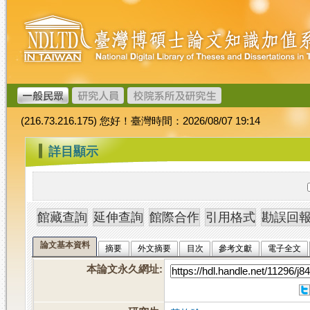
跳
臺
到
灣
主
博
要
碩
內
士
容
論
文
(216.73.216.175) 您好！臺灣時間：2026/08/07 19:14
加
值
:::
詳目顯示
系
統
論文基本資料
摘要
外文摘要
目次
參考文獻
電子全文
本論文永久網址
: