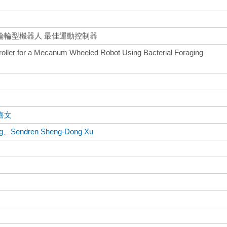
倫輪型機器人 最佳運動控制器
roller for a Mecanum Wheeled Robot Using Bacterial Foraging
嘉文
g
、
Sendren Sheng-Dong Xu