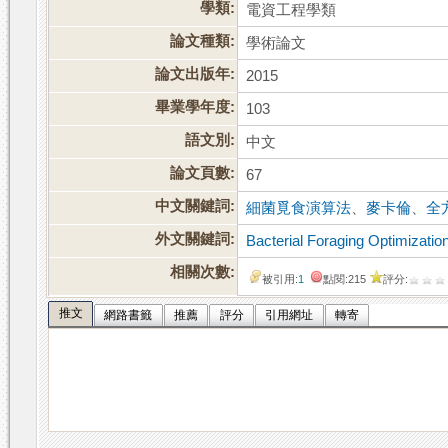
學類:
電資工程學類
論文種類:
學術論文
論文出版年:
2015
畢業學年度:
103
語文別:
中文
論文頁數:
67
中文關鍵詞:
細菌覓食演算法
、
麥卡倫
、
全
外文關鍵詞:
Bacterial Foraging Optimizatio
相關次數:
被引用:
1
點閱:215
評分:
推文
網路書籤
推薦
評分
引用網址
轉寄