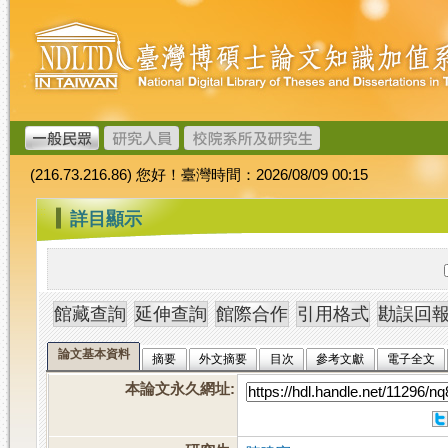
跳
臺
到
灣
主
博
要
碩
內
士
容
論
文
(216.73.216.86) 您好！臺灣時間：2026/08/09 00:15
加
值
:::
詳目顯示
系
統
論文基本資料
摘要
外文摘要
目次
參考文獻
電子全文
本論文永久網址
: