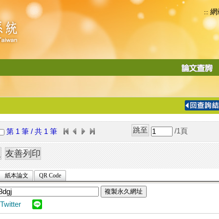
網
:::
功
能
切
換
導
覽
/1
頁
第 1 筆 / 共 1 筆
列
紙本論文
QR Code
複製永久網址
Twitter