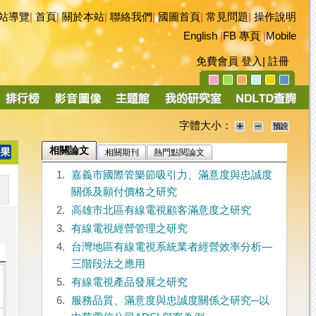
站導覽
|
首頁
|
關於本站
|
聯絡我們
|
國圖首頁
|
常見問題
|
操作說明
English
|
FB 專頁
|
Mobile
免費會員
登入
|
註冊
字體大小：
相關論文
相關期刊
熱門點閱論文
1.
嘉義市國際管樂節吸引力、滿意度與忠誠度
關係及願付價格之研究
2.
高雄市北區有線電視顧客滿意度之研究
3.
有線電視經營管理之研究
4.
台灣地區有線電視系統業者經營效率分析—
三階段法之應用
5.
有線電視產品發展之研究
6.
服務品質、滿意度與忠誠度關係之研究─以