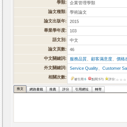
學類:
企業管理學類
論文種類:
學術論文
論文出版年:
2015
畢業學年度:
103
語文別:
中文
論文頁數:
46
中文關鍵詞:
服務品質
、
顧客滿意度
、
價格
外文關鍵詞:
Service Quality
、
Customer Sat
相關次數:
被引用:
6
點閱:571
評分:
推文
網路書籤
推薦
評分
引用網址
轉寄