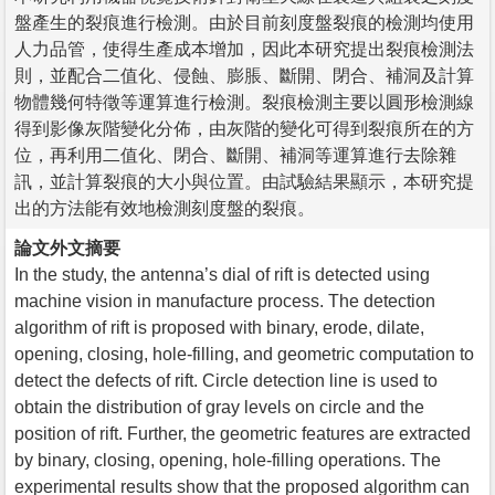
盤產生的裂痕進行檢測。由於目前刻度盤裂痕的檢測均使用
人力品管，使得生產成本增加，因此本研究提出裂痕檢測法
則，並配合二值化、侵蝕、膨脹、斷開、閉合、補洞及計算
物體幾何特徵等運算進行檢測。裂痕檢測主要以圓形檢測線
得到影像灰階變化分佈，由灰階的變化可得到裂痕所在的方
位，再利用二值化、閉合、斷開、補洞等運算進行去除雜
訊，並計算裂痕的大小與位置。由試驗結果顯示，本研究提
出的方法能有效地檢測刻度盤的裂痕。
論文外文摘要
In the study, the antenna’s dial of rift is detected using
machine vision in manufacture process. The detection
algorithm of rift is proposed with binary, erode, dilate,
opening, closing, hole-filling, and geometric computation to
detect the defects of rift. Circle detection line is used to
obtain the distribution of gray levels on circle and the
position of rift. Further, the geometric features are extracted
by binary, closing, opening, hole-filling operations. The
experimental results show that the proposed algorithm can