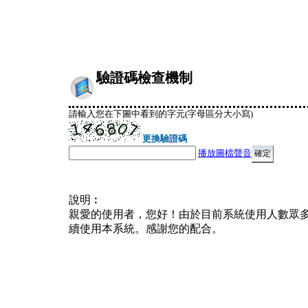
驗證碼檢查機制
請輸入您在下圖中看到的字元(字母區分大小寫)
更換驗證碼
播放圖檔聲音
說明︰
親愛的使用者，您好！由於目前系統使用人數眾
續使用本系統。感謝您的配合。