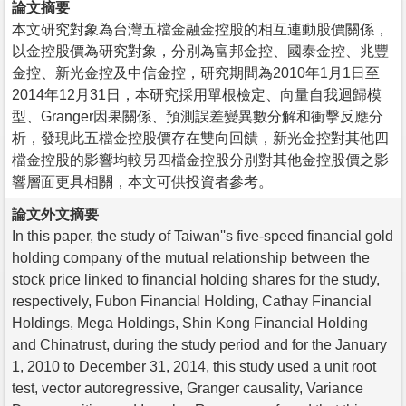
論文摘要
本文研究對象為台灣五檔金融金控股的相互連動股價關係，
以金控股價為研究對象，分別為富邦金控、國泰金控、兆豐
金控、新光金控及中信金控，研究期間為2010年1月1日至
2014年12月31日，本研究採用單根檢定、向量自我迴歸模
型、Granger因果關係、預測誤差變異數分解和衝擊反應分
析，發現此五檔金控股價存在雙向回饋，新光金控對其他四
檔金控股的影響均較另四檔金控股分別對其他金控股價之影
響層面更具相關，本文可供投資者參考。
論文外文摘要
In this paper, the study of Taiwan''s five-speed financial gold
holding company of the mutual relationship between the
stock price linked to financial holding shares for the study,
respectively, Fubon Financial Holding, Cathay Financial
Holdings, Mega Holdings, Shin Kong Financial Holding
and Chinatrust, during the study period and for the January
1, 2010 to December 31, 2014, this study used a unit root
test, vector autoregressive, Granger causality, Variance