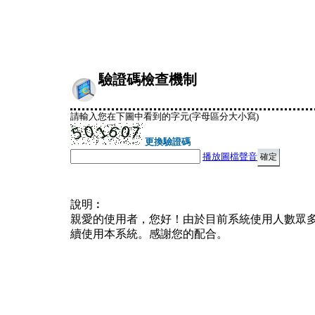
驗證碼檢查機制
請輸入您在下圖中看到的字元(字母區分大小寫)
更換驗證碼
播放圖檔聲音
說明︰
親愛的使用者，您好！由於目前系統使用人數眾
續使用本系統。感謝您的配合。