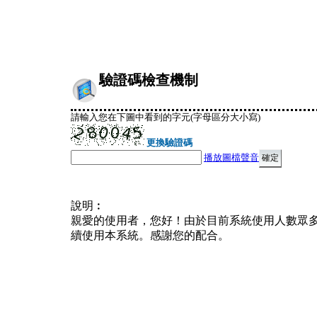
驗證碼檢查機制
請輸入您在下圖中看到的字元(字母區分大小寫)
更換驗證碼
播放圖檔聲音
說明︰
親愛的使用者，您好！由於目前系統使用人數眾
續使用本系統。感謝您的配合。