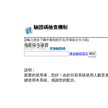
驗證碼檢查機制
請輸入您在下圖中看到的字元(字母區分大小寫)
更換驗證碼
播放圖檔聲音
說明︰
親愛的使用者，您好！由於目前系統使用人數眾
續使用本系統。感謝您的配合。