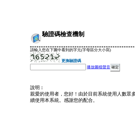
驗證碼檢查機制
請輸入您在下圖中看到的字元(字母區分大小寫)
更換驗證碼
播放圖檔聲音
說明︰
親愛的使用者，您好！由於目前系統使用人數眾
續使用本系統。感謝您的配合。