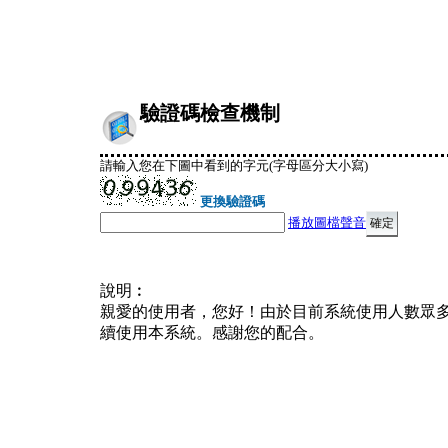
驗證碼檢查機制
請輸入您在下圖中看到的字元(字母區分大小寫)
更換驗證碼
播放圖檔聲音
說明︰
親愛的使用者，您好！由於目前系統使用人數眾
續使用本系統。感謝您的配合。