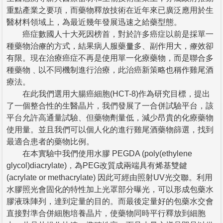
重點產業之要項，而藥物釋放技術在近年來已廣泛應用於生
醫材料領域上，為最近幾年發展迅速之給藥型態。
癌症數國人十大死因榜首，對於許多癌症以前是採單一
種藥物治療的方式，結果病人服藥量多、副作用大，療效卻
有限。現在治療癌症不再是使用單一化療藥物，而是聯合多
種藥物﹑以不同機制進行治療，此治癌新策略也稱作雞尾酒
療法。
在此我們選用大腸癌細胞(HCT-8)作為研究目標，提出
了一個整合性的生醫晶片，我們發展了一合併試驗平台，該
平台允許高通量試驗、但藥物劑量低，減少昂貴的化療藥物
使用量。並且我們可以個人化的進行雞尾酒藥物篩選，找到
最適合患者的藥物比例。
在本實驗中我們使用水膠 PEGDA (poly(ethylene
glycol)diacrylate)，為PEG改質成兩端具有烯基雙鍵
(acrylate or methacrylate) 因此可經由照射UV光交聯。利用
水膠照光會固化的特性加上光罩部分曝光，可以形成包藥水
膠液珠陣列，達到定量的目的。而最後定量好的包藥水交會
直接對準合併細胞培養晶片，使藥物同時平行釋放到細胞