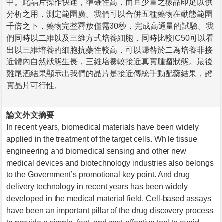
中。此晶片操作快速，準確性高，而且少量之樣品即足以供
分析之用，測定範圍廣。我們可以合併五種藥物在動態範圍
千倍之下，藥物完整釋放僅需30秒，完成高通量的試驗。我
們同時以二維以及三維方式培養細胞，同時比較IC50可以看
出以三維培養的細胞抗藥性較高，可以歸咎於二為培養非接
近體內自然狀態生長，三維培養較接近真實腫瘤狀態。最後
雞尾酒結果顯示出我們的晶片是接近傳統手動配藥結果，證
實晶片可行性。
論文外文摘要
In recent years, biomedical materials have been widely
applied in the treatment of the target cells. While tissue
engineering and biomedical sensing and other new
medical devices and biotechnology industries also belongs
to the Government’s promotional key point. And drug
delivery technology in recent years has been widely
developed in the medical material field. Cell-based assays
have been an important pillar of the drug discovery process