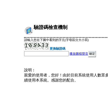
驗證碼檢查機制
請輸入您在下圖中看到的字元(字母區分大小寫)
更換驗證碼
播放圖檔聲音
說明︰
親愛的使用者，您好！由於目前系統使用人數眾
續使用本系統。感謝您的配合。