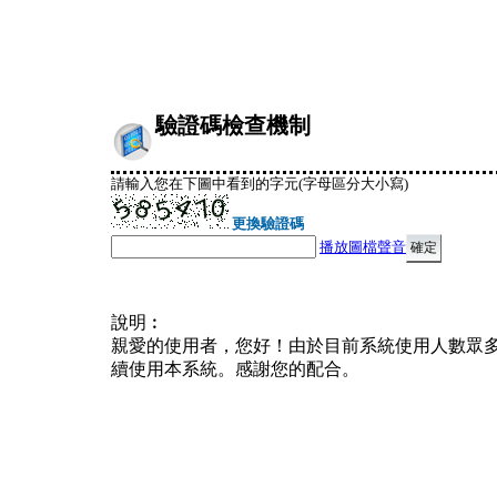
驗證碼檢查機制
請輸入您在下圖中看到的字元(字母區分大小寫)
更換驗證碼
播放圖檔聲音
說明︰
親愛的使用者，您好！由於目前系統使用人數眾
續使用本系統。感謝您的配合。