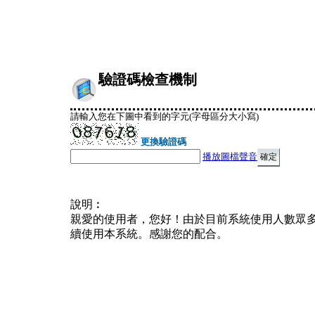
驗證碼檢查機制
請輸入您在下圖中看到的字元(字母區分大小寫)
更換驗證碼
播放圖檔聲音
說明︰
親愛的使用者，您好！由於目前系統使用人數眾
續使用本系統。感謝您的配合。