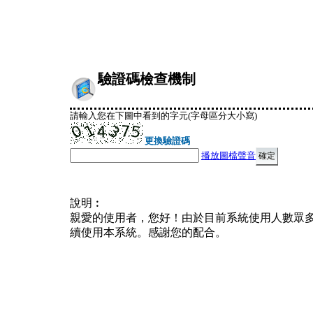
驗證碼檢查機制
請輸入您在下圖中看到的字元(字母區分大小寫)
更換驗證碼
播放圖檔聲音
說明︰
親愛的使用者，您好！由於目前系統使用人數眾
續使用本系統。感謝您的配合。