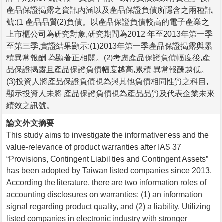
產品保證揭露之資訊內涵以及產品保證負債所隱含之兩種訊
號:(1 產品品質(2)負債。以產品保證負債較高的電子產業之
上市櫃公司為研究對象,研究期間為2012 年至2013年第一季
至第三季,實證結果顯示:(1)2013年第一季產品保證揭露與累
積異常報酬 為顯著正相關。(2)考慮產品保證負債幅度後,產
品保證揭露且產品保證負債幅度越高,累積 異常報酬越低。
(3)投資人將產品保證負債視為與其他負債相同性質之科目,
顯示投資人未將 產品保證負債視為產品品質及代表企業未來
績效之訊號。
論文外文摘要
This study aims to investigate the informativeness and the
value-relevance of product warranties after IAS 37
“Provisions, Contingent Liabilities and Contingent Assets”
has been adopted by Taiwan listed companies since 2013.
According the literature, there are two information roles of
accounting disclosures on warranties: (1) an information
signal regarding product quality, and (2) a liability. Utilizing
listed companies in electronic industry with stronger