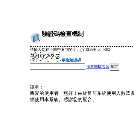
驗證碼檢查機制
請輸入您在下圖中看到的字元(字母區分大小寫)
更換驗證碼
播放圖檔聲音
說明︰
親愛的使用者，您好！由於目前系統使用人數眾
續使用本系統。感謝您的配合。