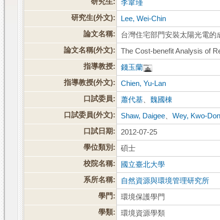
研究生:
李韋瑾
研究生(外文):
Lee, Wei-Chin
論文名稱:
台灣住宅部門安裝太陽光電的
論文名稱(外文):
The Cost-benefit Analysis of R
指導教授:
錢玉蘭
指導教授(外文):
Chien, Yu-Lan
口試委員:
蕭代基
、
魏國棟
口試委員(外文):
Shaw, Daigee
、
Wey, Kwo-Do
口試日期:
2012-07-25
學位類別:
碩士
校院名稱:
國立臺北大學
系所名稱:
自然資源與環境管理研究所
學門:
環境保護學門
學類:
環境資源學類