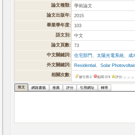
論文種類:
學術論文
論文出版年:
2015
畢業學年度:
103
語文別:
中文
論文頁數:
73
中文關鍵詞:
住宅部門
、
太陽光電系統
、
成
外文關鍵詞:
Residential
、
Solar Photovolta
相關次數:
被引用:
2
點閱:374
評分:
推文
網路書籤
推薦
評分
引用網址
轉寄