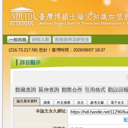
跳
臺
到
灣
主
博
要
碩
內
士
容
論
文
(216.73.217.58) 您好！臺灣時間：2026/08/07 18:37
加
值
:::
詳目顯示
系
統
論文基本資料
摘要
外文摘要
目次
參考文獻
電子全文
本論文永久網址
: