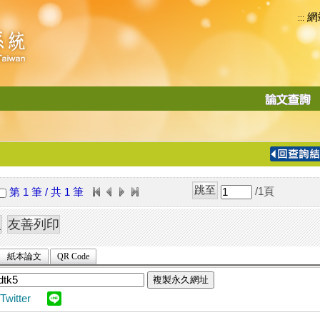
網
:::
功
能
切
換
導
覽
/1
頁
第 1 筆 / 共 1 筆
列
紙本論文
QR Code
複製永久網址
Twitter