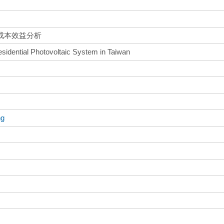
成本效益分析
esidential Photovoltaic System in Taiwan
ng