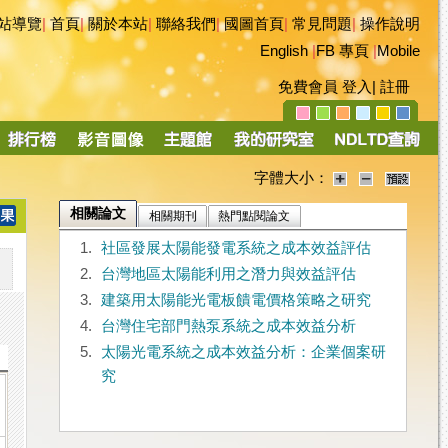
站導覽
|
首頁
|
關於本站
|
聯絡我們
|
國圖首頁
|
常見問題
|
操作說明
English
|
FB 專頁
|
Mobile
免費會員
登入
|
註冊
字體大小：
相關論文
相關期刊
熱門點閱論文
1.
社區發展太陽能發電系統之成本效益評估
2.
台灣地區太陽能利用之潛力與效益評估
3.
建築用太陽能光電板饋電價格策略之研究
4.
台灣住宅部門熱泵系統之成本效益分析
5.
太陽光電系統之成本效益分析：企業個案研
究