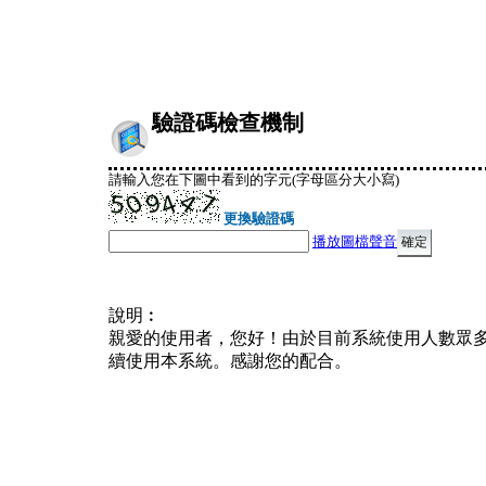
驗證碼檢查機制
請輸入您在下圖中看到的字元(字母區分大小寫)
更換驗證碼
播放圖檔聲音
說明︰
親愛的使用者，您好！由於目前系統使用人數眾
續使用本系統。感謝您的配合。