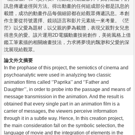
訊息傳遞途徑與方法。得出動畫的任何組成部分都是訊息的
載體，成功的動畫作品每個細節都在給觀眾傳遞訊息。本創
作主要從符號選擇、鏡頭語言和影片元素統一來考量。《茫
茫》以父愛為題材，以父親的夢為載體，表現父親對女兒患
得患失的愛。該片運用2D電腦動畫技術創作，美術風格上借
鑑工筆素描的相關繪畫技法，力求將夢境的飄渺和父愛的深
沈展現給觀眾。
論文外文摘要
In the prophase of this project, the semiotics of cinema and
psychoanalytic were used in analyzing two classic
animation films called ‘’Paprika’’ and ‘’Father and
Daughter’’, in order to probe into the passage and means of
message transmission in the animation. And the result is
obtained that every single part in an animation film is a
carrier of messages, the viewers perceive information
through it in a subtle way. Hence, In this creation project,
the main consideration fall on the symbolic selection, the
language of movie and the integration of elements in the