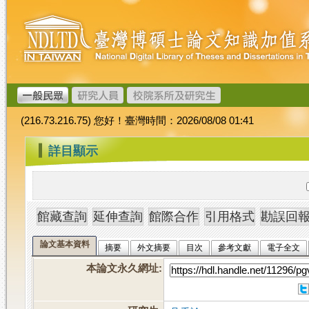
跳
臺
到
灣
主
博
要
碩
內
士
容
論
文
(216.73.216.75) 您好！臺灣時間：2026/08/08 01:41
加
值
:::
詳目顯示
系
統
論文基本資料
摘要
外文摘要
目次
參考文獻
電子全文
本論文永久網址
: