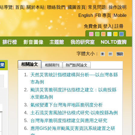
站導覽
|
首頁
|
關於本站
|
聯絡我們
|
國圖首頁
|
常見問題
|
操作說明
English
|
FB 專頁
|
Mobile
免費會員
登入
|
註冊
字體大小：
相關論文
相關期刊
熱門點閱論文
1.
天然災害統計指標建構與分析----以台灣各縣
市為例
2.
颱洪災害脆弱度評估指標之建立：以南投縣
水里鄉為例
3.
氣候變遷下台灣海岸地區脆弱度分析
4.
土石流災害風險評估模式研究-以南投縣為例
5.
台灣海岸脆弱度指標建立與應用之研究
6.
應用GIS於海岸颱風災害資訊系統建置之研