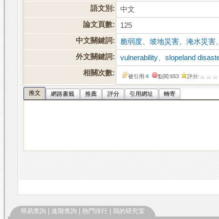
語文別:
中文
論文頁數:
125
中文關鍵詞:
脆弱度
、
坡地災害
、
淹水災害
外文關鍵詞:
vulnerability
、
slopeland disast
相關次數:
被引用:
4
點閱:653
評分:
推文
網路書籤
推薦
評分
引用網址
轉寄
簡易查詢
|
進階查詢
|
熱門排行
|
我的研究室