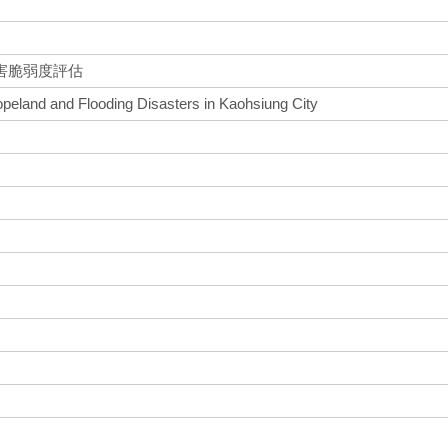
害脆弱度評估
opeland and Flooding Disasters in Kaohsiung City