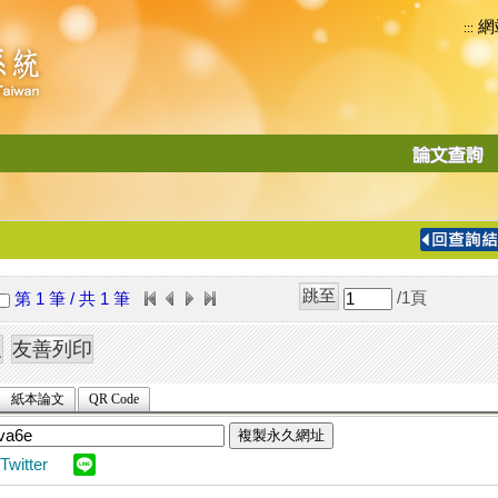
網
:::
功
能
切
換
導
覽
/1
頁
第 1 筆 / 共 1 筆
列
紙本論文
QR Code
複製永久網址
Twitter