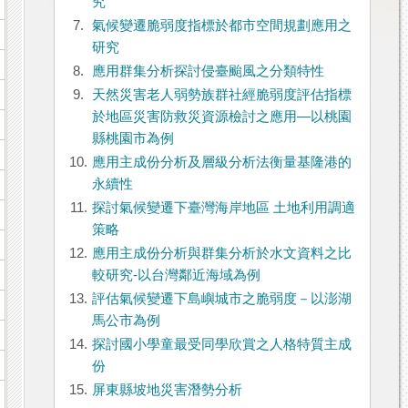
究
7.
氣候變遷脆弱度指標於都市空間規劃應用之
研究
8.
應用群集分析探討侵臺颱風之分類特性
9.
天然災害老人弱勢族群社經脆弱度評估指標
於地區災害防救災資源檢討之應用—以桃園
縣桃園市為例
10.
應用主成份分析及層級分析法衡量基隆港的
永續性
11.
探討氣候變遷下臺灣海岸地區 土地利用調適
策略
12.
應用主成份分析與群集分析於水文資料之比
較研究-以台灣鄰近海域為例
13.
評估氣候變遷下島嶼城市之脆弱度－以澎湖
馬公市為例
14.
探討國小學童最受同學欣賞之人格特質主成
份
15.
屏東縣坡地災害潛勢分析