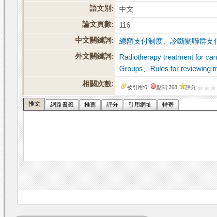
語文別:
中文
論文頁數:
116
中文關鍵詞:
總額支付制度
、
診斷關聯群支
外文關鍵詞:
Radiotherapy treatment for ca
Groups
、
Rules for reviewing 
相關次數:
被引用:0
點閱:368
評分:
推文
網路書籤
推薦
評分
引用網址
轉寄