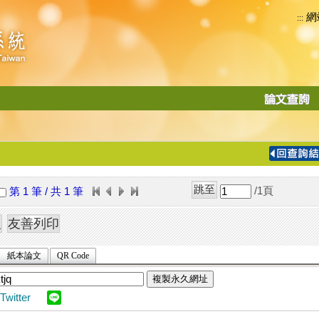
網
:::
功
能
切
換
導
覽
/1
頁
第 1 筆 / 共 1 筆
列
紙本論文
QR Code
複製永久網址
Twitter