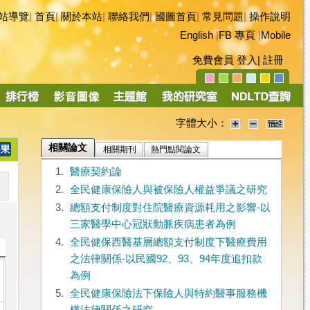
站導覽
|
首頁
|
關於本站
|
聯絡我們
|
國圖首頁
|
常見問題
|
操作說明
English
|
FB 專頁
|
Mobile
免費會員
登入
|
註冊
字體大小：
相關論文
相關期刊
熱門點閱論文
1.
醫療契約論
2.
全民健康保險人與被保險人權益爭議之研究
3.
總額支付制度對住院醫療資源耗用之影響-以
三家醫學中心冠狀動脈疾病患者為例
4.
全民健保西醫基層總額支付制度下醫療費用
之法律關係-以民國92、93、94年度追扣款
為例
5.
全民健康保險法下保險人與特約醫事服務機