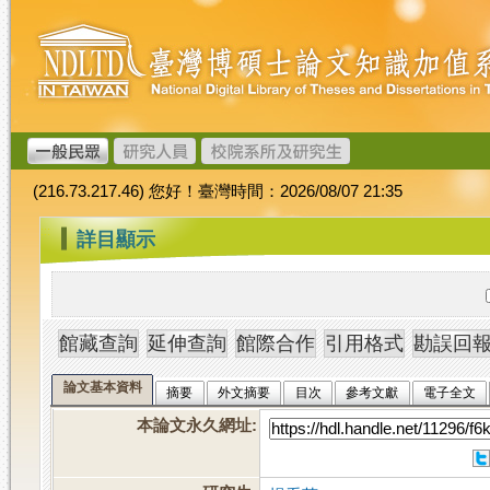
跳
臺
到
灣
主
博
要
碩
內
士
容
論
文
(216.73.217.46) 您好！臺灣時間：2026/08/07 21:35
加
值
:::
詳目顯示
系
統
論文基本資料
摘要
外文摘要
目次
參考文獻
電子全文
本論文永久網址
: