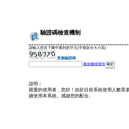
驗證碼檢查機制
請輸入您在下圖中看到的字元(字母區分大小寫)
更換驗證碼
播放圖檔聲音
說明︰
親愛的使用者，您好！由於目前系統使用人數眾
續使用本系統。感謝您的配合。