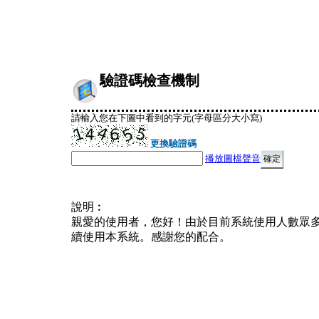
驗證碼檢查機制
請輸入您在下圖中看到的字元(字母區分大小寫)
更換驗證碼
播放圖檔聲音
說明︰
親愛的使用者，您好！由於目前系統使用人數眾
續使用本系統。感謝您的配合。